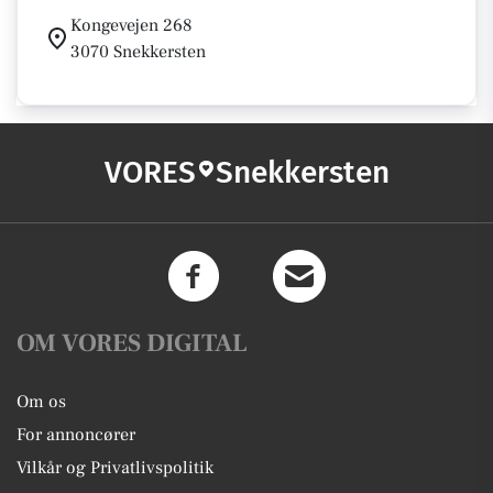
Kongevejen 268
3070 Snekkersten
VORES
Snekkersten
OM VORES DIGITAL
Om os
For annoncører
Vilkår og Privatlivspolitik