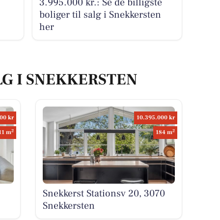
3.995.000 kr.: Se de billigste
boliger til salg i Snekkersten
her
LG I SNEKKERSTEN
00 kr
10.395.000 kr
2
2
11 m
184 m
Snekkerst Stationsv 20, 3070
Snekkersten