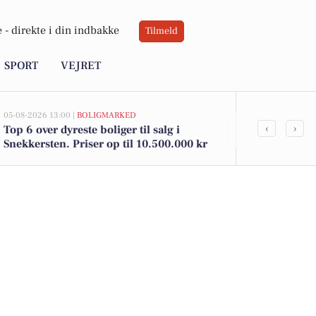
 -
direkte i din indbakke
Tilmeld
SPORT
VEJRET
05-08-2026 13:00 |
BOLIGMARKED
04-08-2026 15:19
‹
›
Top 6 over dyreste boliger til salg i
Gastronom me
Snekkersten. Priser op til 10.500.000 kr
bæredygtighe
i Snekkerste