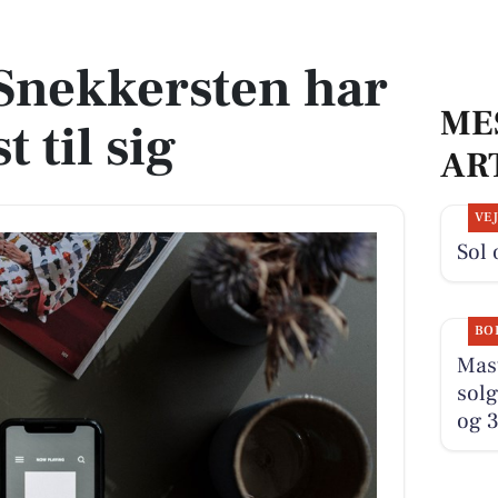
t til sig
Snekkersten har
ME
 til sig
AR
VE
Sol 
BO
Mast
solg
og 3