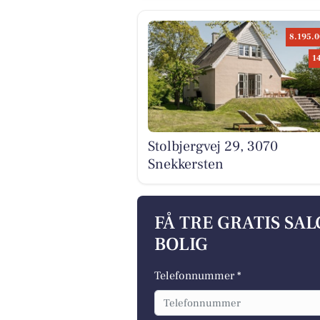
8.195.0
1
Stolbjergvej 29, 3070
Snekkersten
FÅ TRE GRATIS SA
BOLIG
Telefonnummer *