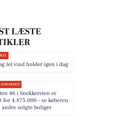
ST LÆSTE
TIKLER
JRET
og let vind holder igen i dag
LIGMARKED
en 46 i Snekkersten er
t for 4.875.000 - se køberen
 andre solgte boliger