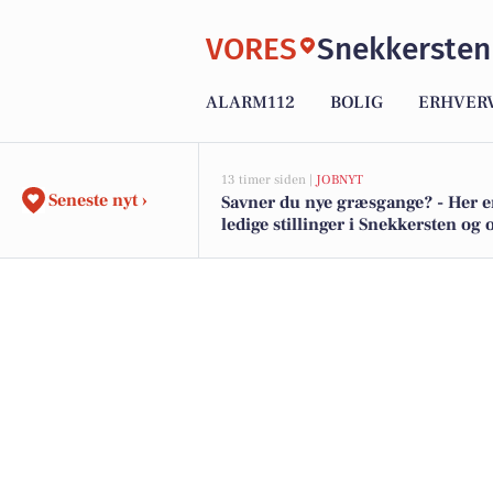
VORES
Snekkersten
ALARM112
BOLIG
ERHVER
13 timer siden |
JOBNYT
Seneste nyt ›
Savner du nye græsgange? - Her e
ledige stillinger i Snekkersten o