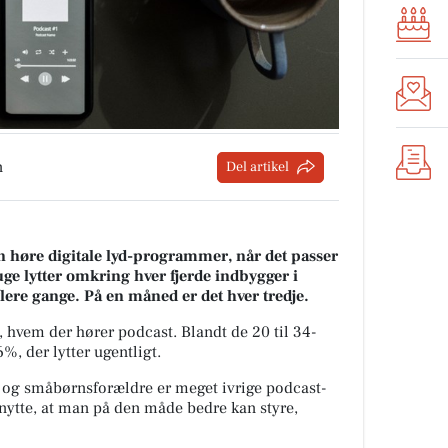
n
Del artikel
n høre digitale lyd-programmer, når det passer
 uge lytter omkring hver fjerde indbygger i
flere gange. På en måned er det hver tredje.
å, hvem der hører podcast. Blandt de 20 til 34-
%, der lytter ugentligt.
 og småbørnsforældre er meget ivrige podcast-
dnytte, at man på den måde bedre kan styre,