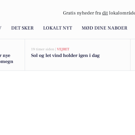
Gratis nyheder fra
dit
lokalområde
V
DET SKER
LOKALT NYT
MØD DINE NABOER
19 timer siden |
VEJRET
r nye
Sol og let vind holder igen i dag
g omegn