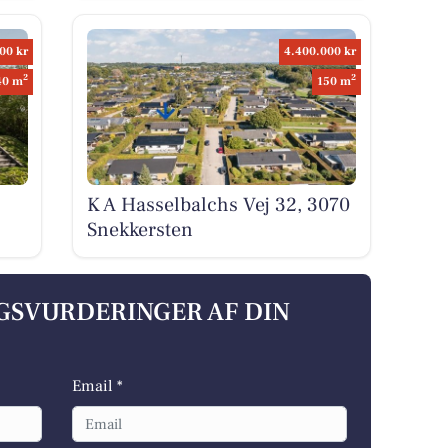
00 kr
4.400.000 kr
2
2
40 m
150 m
K A Hasselbalchs Vej 32, 3070
Snekkersten
LGSVURDERINGER AF DIN
Email *