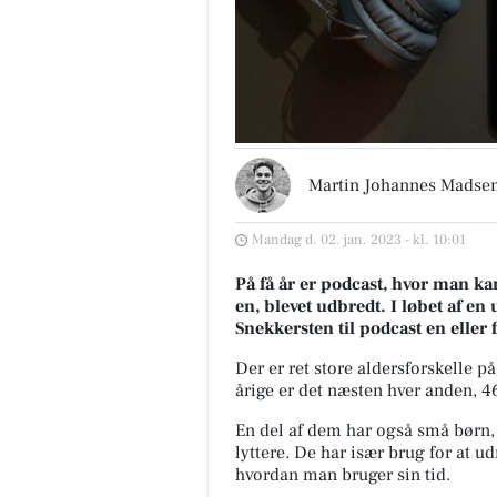
Martin Johannes Madse
Mandag d. 02. jan. 2023 - kl. 10:01
På få år er podcast, hvor man ka
en, blevet udbredt. I løbet af en
Snekkersten til podcast en eller 
Der er ret store aldersforskelle p
årige er det næsten hver anden, 46
En del af dem har også små børn,
lyttere. De har især brug for at u
hvordan man bruger sin tid.