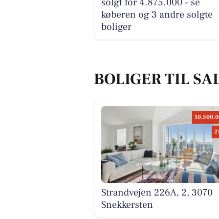
solgt for 4.875.000 - se
køberen og 3 andre solgte
boliger
BOLIGER TIL SA
10.500.0
2
Strandvejen 226A, 2, 3070
Snekkersten