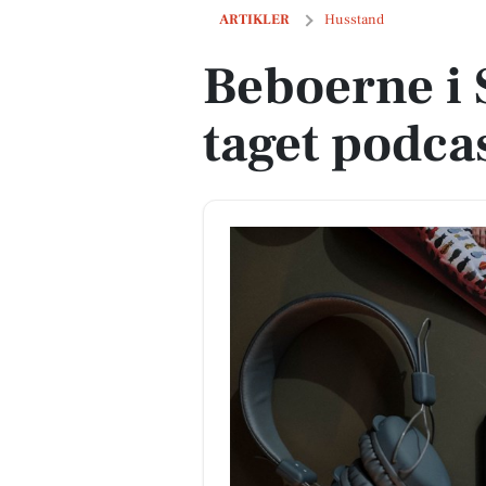
Beboerne i Snekkersten har taget podcas
ARTIKLER
Husstand
Beboerne i 
taget podcast