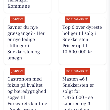
Helsingør
Kommune
JOBNYT
BOLIGMARKED
Savner du nye
Top 6 over dyreste
græsgange? - Her
boliger til salg i
er nye ledige
Snekkersten.
stillinger i
Priser op til
Snekkersten og
10.500.000 kr
omegn
JOBNYT
BOLIGMARKED
Gastronom med
Masten 46 i
fokus på kvalitet
Snekkersten er
og bæredygtighed
solgt for
søges til
4.875.000 - se
Forsvarets kantine
køberen og 3
i Snekkersten
andre solgte