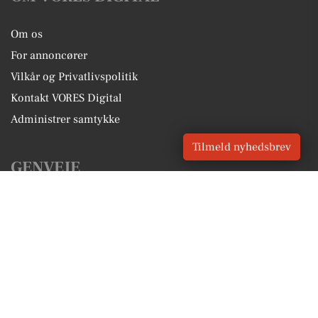
Om os
For annoncører
Vilkår og Privatlivspolitik
Kontakt VORES Digital
Administrer samtykke
Tilmeld nyhedsbrev
GENVEJE
Seneste nyt fra Snekkersten
Vores lokale erhverv
Kalenderen for Snekkersten
Fakta om Snekkersten
Erhvervsartikler
Helsingør Kommune