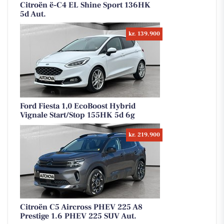
Citroën ë-C4 EL Shine Sport 136HK
5d Aut.
kr. 139.900
Ford Fiesta 1,0 EcoBoost Hybrid
Vignale Start/Stop 155HK 5d 6g
kr. 219.900
Citroën C5 Aircross PHEV 225 A8
Prestige 1.6 PHEV 225 SUV Aut.