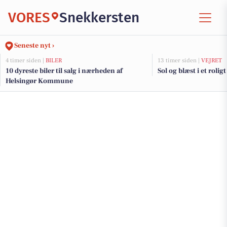
VORES
Snekkersten
Seneste nyt ›
4 timer siden |
BILER
13 timer siden |
VEJRET
10 dyreste biler til salg i nærheden af
Sol og blæst i et rolig
Helsingør Kommune