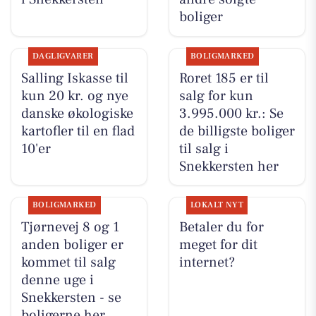
boliger
DAGLIGVARER
BOLIGMARKED
Salling Iskasse til
Roret 185 er til
kun 20 kr. og nye
salg for kun
danske økologiske
3.995.000 kr.: Se
kartofler til en flad
de billigste boliger
10'er
til salg i
Snekkersten her
BOLIGMARKED
LOKALT NYT
Tjørnevej 8 og 1
Betaler du for
anden boliger er
meget for dit
kommet til salg
internet?
denne uge i
Snekkersten - se
boligerne her.