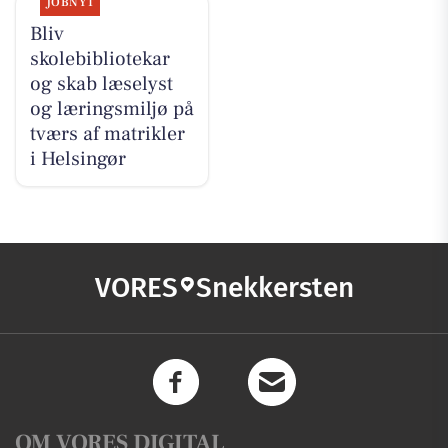
JOBNYT
Bliv
skolebibliotekar
og skab læselyst
og læringsmiljø på
tværs af matrikler
i Helsingør
VORES
Snekkersten
OM VORES DIGITAL