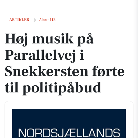
Høj musik på Parallelvej i Snekkersten førte til politipåbud
ARTIKLER
Alarm112
Høj musik på
Parallelvej i
Snekkersten førte
til politipåbud