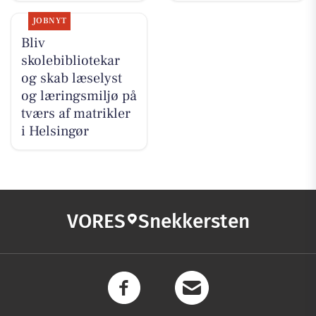
JOBNYT
Bliv
skolebibliotekar
og skab læselyst
og læringsmiljø på
tværs af matrikler
i Helsingør
VORES
Snekkersten