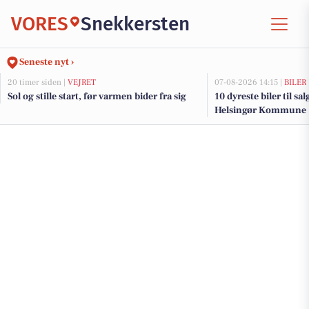
VORES
Snekkersten
Seneste nyt ›
20 timer siden |
VEJRET
07-08-2026 14:15 |
BILER
Sol og stille start, før varmen bider fra sig
10 dyreste biler til sa
Helsingør Kommune