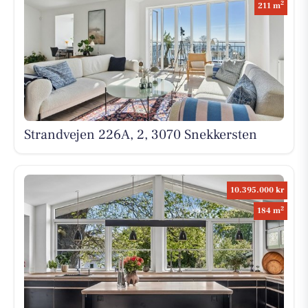
2
211 m
Strandvejen 226A, 2, 3070 Snekkersten
10.395.000 kr
2
184 m