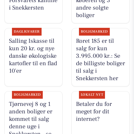
Forsvarets kantine
køberen og 3
i Snekkersten
andre solgte
boliger
DAGLIGVARER
BOLIGMARKED
Salling Iskasse til
Roret 185 er til
kun 20 kr. og nye
salg for kun
danske økologiske
3.995.000 kr.: Se
kartofler til en flad
de billigste boliger
10'er
til salg i
Snekkersten her
BOLIGMARKED
LOKALT NYT
Tjørnevej 8 og 1
Betaler du for
anden boliger er
meget for dit
kommet til salg
internet?
denne uge i
Snekkersten - se