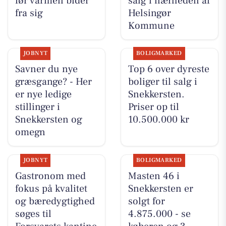
før varmen bider
salg i nærheden af
fra sig
Helsingør
Kommune
JOBNYT
BOLIGMARKED
Savner du nye
Top 6 over dyreste
græsgange? - Her
boliger til salg i
er nye ledige
Snekkersten.
stillinger i
Priser op til
Snekkersten og
10.500.000 kr
omegn
JOBNYT
BOLIGMARKED
Gastronom med
Masten 46 i
fokus på kvalitet
Snekkersten er
og bæredygtighed
solgt for
søges til
4.875.000 - se