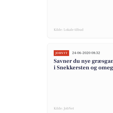
Kilde: Lokale tilbud
24-06-2020 08:32
JOBNYT
Savner du nye græsgang
i Snekkersten og ome
Kilde: JobNet