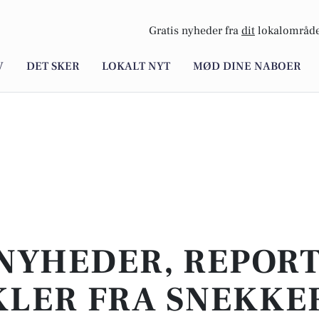
Gratis nyheder fra
dit
lokalområde
V
DET SKER
LOKALT NYT
MØD DINE NABOER
NYHEDER, REPOR
KLER FRA SNEKKE