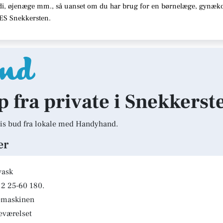
di, øjenæge mm., så uanset om du har brug for en børnelæge, gynæko
ORES Snekkersten.
lp fra private i Snekkerst
is bud fra lokale med Handyhand.
er
vask
2 25-60 180.
kemaskinen
deværelset