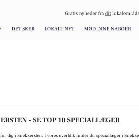
Gratis nyheder fra
dit
lokalområde
V
DET SKER
LOKALT NYT
MØD DINE NABOER
ERSTEN - SE TOP 10 SPECIALLÆGER
e for dig i Snekkersten. I vores overblik finder du speciallæger i Snek