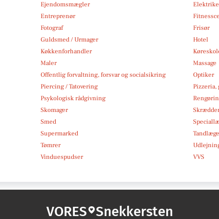
Ejendomsmægler
Elektrike
Entreprenør
Fitnessc
Fotograf
Frisør
Guldsmed / Urmager
Hotel
Køkkenforhandler
Køreskol
Maler
Massage
Offentlig forvaltning, forsvar og socialsikring
Optiker
Piercing / Tatovering
Pizzeria,
Psykologisk rådgivning
Rengøri
Skomager
Skrædde
Smed
Speciall
Supermarked
Tandlæg
Tømrer
Udlejnin
Vinduespudser
VVS
VORES
Snekkersten