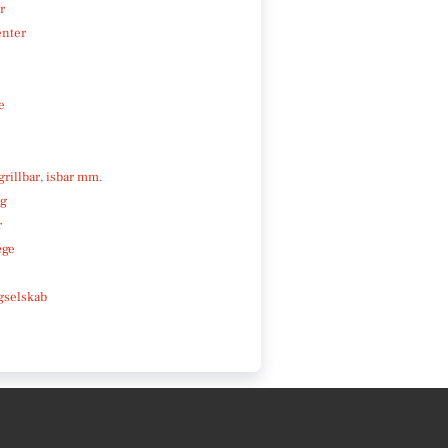
r
enter
e
 grillbar, isbar mm.
ng
r
æge
e
gselskab