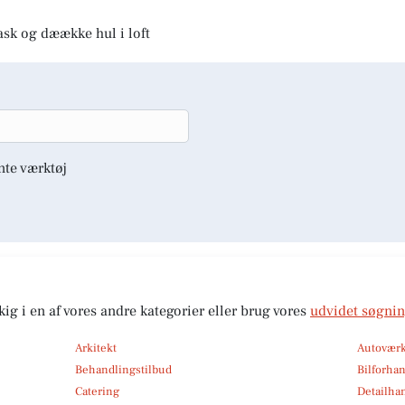
ask og dæække hul i loft
nte værktøj
kig i en af vores andre kategorier eller brug vores
udvidet søgni
Arkitekt
Autoværk
Behandlingstilbud
Bilforha
Catering
Detailha