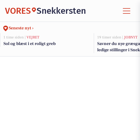
VORES
Snekkersten
Seneste nyt ›
1 time siden |
VEJRET
19 timer siden |
JOBNYT
Sol og blæst i et roligt greb
Savner du nye græsga
ledige stillinger i S