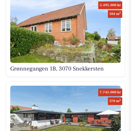
5.495.000 kr
2
104 m
Grønnegangen 1B, 3070 Snekkersten
7.745.000 kr
2
170 m