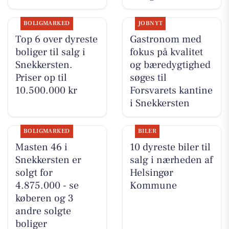
BOLIGMARKED
JOBNYT
Top 6 over dyreste
Gastronom med
boliger til salg i
fokus på kvalitet
Snekkersten.
og bæredygtighed
Priser op til
søges til
10.500.000 kr
Forsvarets kantine
i Snekkersten
BOLIGMARKED
BILER
Masten 46 i
10 dyreste biler til
Snekkersten er
salg i nærheden af
solgt for
Helsingør
4.875.000 - se
Kommune
køberen og 3
andre solgte
boliger