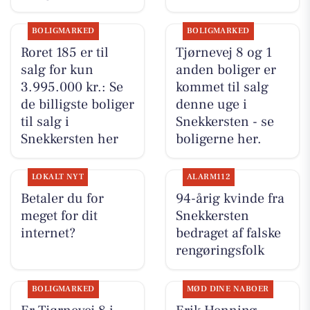
BOLIGMARKED
BOLIGMARKED
Roret 185 er til
Tjørnevej 8 og 1
salg for kun
anden boliger er
3.995.000 kr.: Se
kommet til salg
de billigste boliger
denne uge i
til salg i
Snekkersten - se
Snekkersten her
boligerne her.
LOKALT NYT
ALARM112
Betaler du for
94-årig kvinde fra
meget for dit
Snekkersten
internet?
bedraget af falske
rengøringsfolk
BOLIGMARKED
MØD DINE NABOER