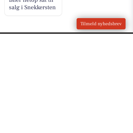
Biler netop sat til
salg i Snekkersten
Tilmeld nyhedsbrev
VORES
Snekkersten
OM VORES DIGITAL
Om os
For annoncører
Vilkår og Privatlivspolitik