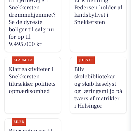
Er Tjørnevej 8 i
Erik Henning
Snekkersten
Pedersen holder af
drømmehjemmet?
landsbylivet i
Se de dyreste
Snekkersten
boliger til salg nu
for op til
9.495.000 kr
ALARM112
JOBNYT
Klatreaktiviteter i
Bliv
Snekkersten
skolebibliotekar
tiltrækker politiets
og skab læselyst
opmærksomhed
og læringsmiljø på
tværs af matrikler
i Helsingør
BILER