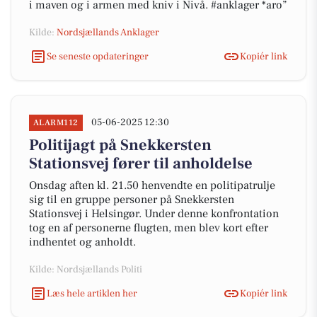
i maven og i armen med kniv i Nivå. #anklager *aro”
Kilde:
Nordsjællands Anklager
Se seneste opdateringer
Kopiér link
05-06-2025 12:30
ALARM112
Politijagt på Snekkersten
Stationsvej fører til anholdelse
Onsdag aften kl. 21.50 henvendte en politipatrulje
sig til en gruppe personer på Snekkersten
Stationsvej i Helsingør. Under denne konfrontation
tog en af personerne flugten, men blev kort efter
indhentet og anholdt.
Kilde: Nordsjællands Politi
Læs hele artiklen her
Kopiér link