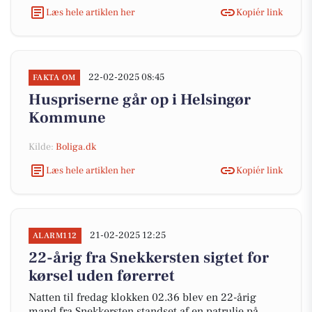
Læs hele artiklen her
Kopiér link
22-02-2025 08:45
FAKTA OM
Huspriserne går op i Helsingør
Kommune
Kilde:
Boliga.dk
Læs hele artiklen her
Kopiér link
21-02-2025 12:25
ALARM112
22-årig fra Snekkersten sigtet for
kørsel uden førerret
Natten til fredag klokken 02.36 blev en 22-årig
mand fra Snekkersten standset af en patrulje på