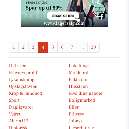
1
2
3
4
5
6
7
...
50
Det sker
Lokalt nyt
Erhvervsprofil
Mindeord
Lykønskning
Fakta om
Opslagstavlen
Husstand
Krop & Sundhed
Mød dine naboer
Sport
Boligmarked
Dagligvarer
Biler
Vejret
Erhverv
Alarm112
Jobnyt
Historisk
Læserbidrag