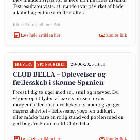
blev manden sigtet for at køre bil i påvirket tilstand.
Testresultater viste, at manden var påvirket af både
alkohol og euforiserende stoffer.
Kilde: Nordsjællands Politi
Læs hele artiklen her
Kopiér link
20-06-2025 13:10
ERHVERV
SPONSORERET
CLUB BELLA – Oplevelser og
fællesskab i skønne Spanien
Forestil dig to uger med sol, smil og nærvær. Du
vågner op til lyden af havets brusen, nyder
morgenmaden med nye bekendtskaber og vælger
dagens aktivitet – fællessang, yoga, en udflugt…
eller måske bare en rolig stund ved poolen med en
god bog. Velkommen til Club Bella!
Læs hele artiklen her
Kopiér link